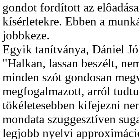
gondot fordított az elôadá
kísérletekre. Ebben a munk
jobbkeze.
Egyik tanítványa, Dániel Jó
"Halkan, lassan beszélt, ne
minden szót gondosan megvá
megfogalmazott, arról tudtu
tökéletesebben kifejezni n
mondata szuggesztíven sugal
legjobb nyelvi approximáció