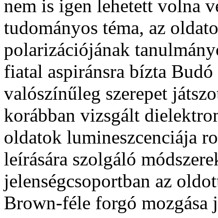
nem is igen lehetett volna v
tudományos téma, az oldato
polarizációjának tanulmány
fiatal aspiránsra bízta Budó
valószínűleg szerepet játszo
korábban vizsgált dielektro
oldatok lumineszcenciája ro
leírására szolgáló módszer
jelenségcsoportban az oldot
Brown-féle forgó mozgása já