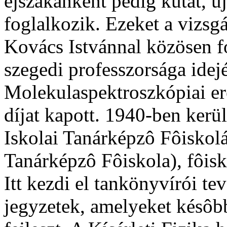
éjszakánként pedig kutat, ú
foglalkozik. Ezeket a vizsg
Kovács Istvánnal közösen f
szegedi professzorsága idej
Molekulaspektroszkópiai e
díjat kapott. 1940-ben kerü
Iskolai Tanárképzô Fôiskolá
Tanárképzô Fôiskola), fôisk
Itt kezdi el tankönyvírói te
jegyzetek, amelyeket késô