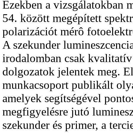
Ezekben a vizsgálatokban m
54. között megépített spekt
polarizációt mérô fotoelekt
A szekunder lumineszcenci
irodalomban csak kvalitatív
dolgozatok jelentek meg. E
munkacsoport publikált oly
amelyek segítségével pontos
megfigyelésre jutó lumines
szekunder és primer, a terci