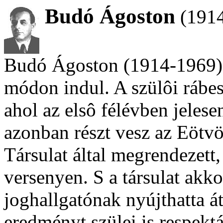
Budó Ágoston
(1914
Budó Ágoston (1914-1969) 
módon indul. A szülôi rábesz
ahol az elsô félévben jeles
azonban részt vesz az Eötv
Társulat által megrendezett,
versenyen. S a társulat akk
joghallgatónak nyújthatta át 
eredményt szülei is respek