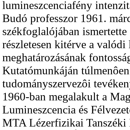
lumineszcenciafény intenzi
Budó professzor 1961. márc
székfoglalójában ismertette
részletesen kitérve a valód
meghatározásának fontosság
Kutatómunkáján túlmenôen
tudományszervezôi tevékenys
1960-ban megalakult a Ma
Lumineszcencia és Félvezet
MTA Lézerfizikai Tanszéki 