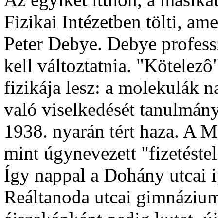
Fizikai Intézetben tölti, am
Peter Debye. Debye profess
kell változtatnia. "Kötelez
fizikája lesz: a molekulák 
való viselkedését tanulmán
1938. nyarán tért haza. A 
mint úgynevezett "fizetéste
Így nappal a Dohány utcai i
Reáltanoda utcai gimnázium