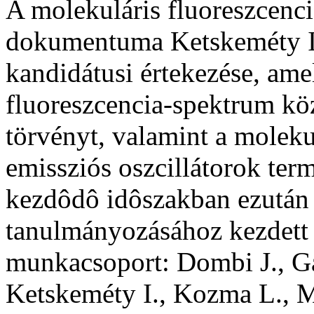
A molekuláris fluoreszcenci
dokumentuma Ketskeméty I
kandidátusi értekezése, ame
fluoreszcencia-spektrum köz
törvényt, valamint a molek
emissziós oszcillátorok term
kezdôdô idôszakban ezután 
tanulmányozásához kezdett 
munkacsoport: Dombi J., Gát
Ketskeméty I., Kozma L., M