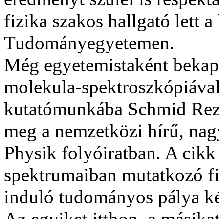
fizika szakos hallgató lett 
Tudományegyetemen.
Még egyetemistaként bekap
molekula-spektroszkópiával 
kutatómunkába Schmid Rezsô
meg a nemzetközi hírű, nagy
Physik folyóiratban. A cik
spektrumaiban mutatkozó fin
induló tudományos pálya két
Az egyiket itthon, a másika