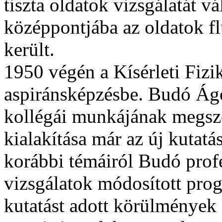
tiszta oldatok vizsgálatát vá
középpontjába az oldatok fl
került.
1950 végén a Kísérleti Fizik
aspiránsképzésbe. Budó Ágos
kollégái munkájának megsze
kialakítása már az új kutat
korábbi témáiról Budó prof
vizsgálatok módosított progr
kutatást adott körülmények