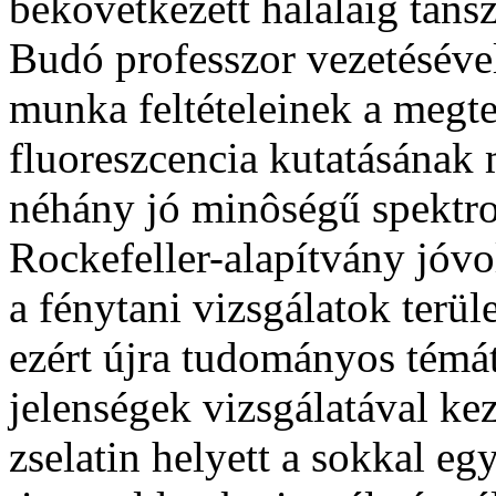
bekövetkezett haláláig tansz
Budó professzor vezetésév
munka feltételeinek a megte
fluoreszcencia kutatásának
néhány jó minôségű spektro
Rockefeller-alapítvány jóvol
a fénytani vizsgálatok terül
ezért újra tudományos témát
jelenségek vizsgálatával kez
zselatin helyett a sokkal eg