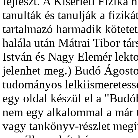
fejleszt. A Kísérleti Fizik
tanulták és tanulják a fiziká
tartalmazó harmadik kötetet
halála után Mátrai Tibor tá
István és Nagy Elemér lek
jelenhet meg.) Budó Ágosto
tudományos lelkiismeretess
egy oldal készül el a "Budó
nem egy alkalommal a már 
vagy tankönyv-részlet megí