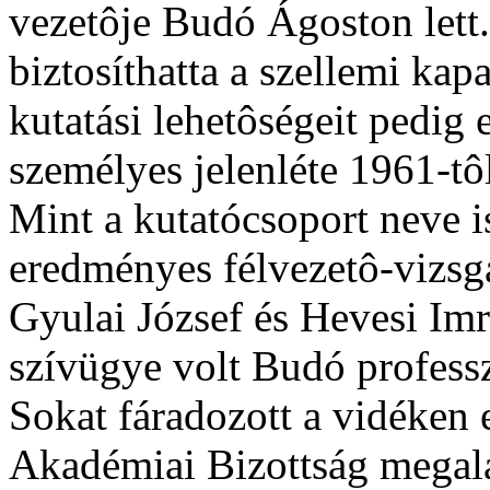
vezetôje Budó Ágoston lett.
biztosíthatta a szellemi kap
kutatási lehetôségeit pedig
személyes jelenléte 1961-t
Mint a kutatócsoport neve is
eredményes félvezetô-vizsg
Gyulai József és Hevesi Imr
szívügye volt Budó profess
Sokat fáradozott a vidéken 
Akadémiai Bizottság megala