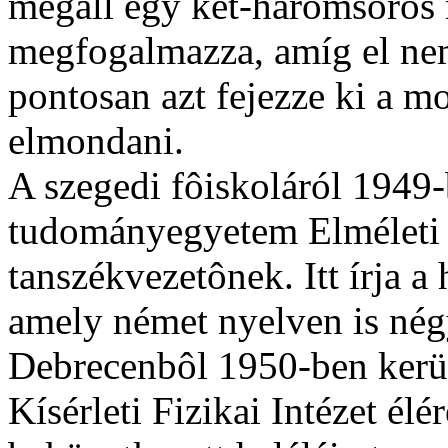
megáll egy két-háromsoros 
megfogalmazza, amíg el ne
pontosan azt fejezze ki a m
elmondani.
A szegedi fôiskoláról 1949-
tudományegyetem Elméleti F
tanszékvezetônek. Itt írja 
amely német nyelven is nég
Debrecenbôl 1950-ben kerül
Kísérleti Fizikai Intézet é