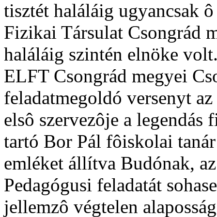
tisztét haláláig ugyancsak ô
Fizikai Társulat Csongrád 
haláláig szintén elnöke volt
ELFT Csongrád megyei Csop
feladatmegoldó versenyt az 
elsô szervezôje a legendás 
tartó Bor Pál fôiskolai taná
emléket állítva Budónak, az 
Pedagógusi feladatát sohase
jellemzô végtelen alaposság